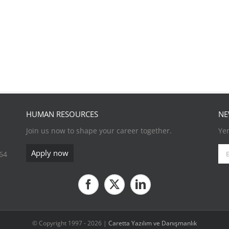
HUMAN RESOURCES
NE
Join us now to shape your career together.
Yen
Apply now
 64
© Copyright 1997 -
2026 |
Caretta Yazılım ve Danışmanlık