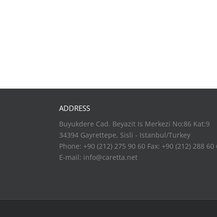
ADDRESS
Buyukdere Cad. Beyazit Is Merkezi No:86 Kat:9
34394 Gayrettepe, Sisli - Istanbul/Turkey
Phone: +90 (212) 275 90 60 Fax: +90 (212) 288 60
E-mail:
info@caretta.net