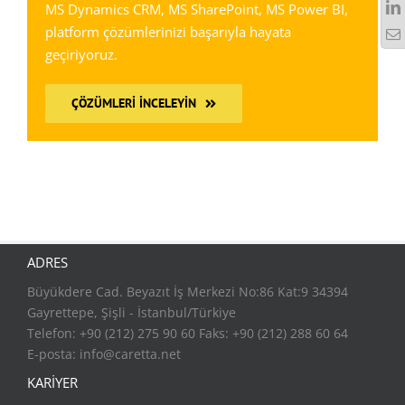
MS Dynamics CRM, MS SharePoint, MS Power BI,
platform çözümlerinizi başarıyla hayata
geçiriyoruz.
ÇÖZÜMLERI İNCELEYIN
ADRES
Büyükdere Cad. Beyazıt İş Merkezi No:86 Kat:9 34394
Gayrettepe, Şişli - İstanbul/Türkiye
Telefon: +90 (212) 275 90 60 Faks: +90 (212) 288 60 64
E-posta:
info@caretta.net
KARİYER