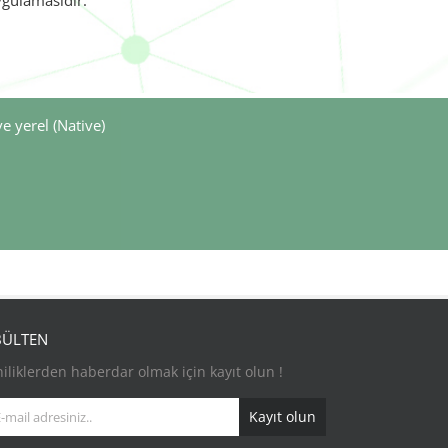
ygulamasıdır.
ve yerel (Native)
BÜLTEN
iliklerden haberdar olmak için kayıt olun !