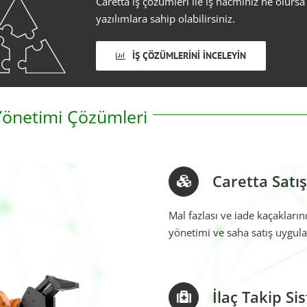
Caretta iş çözümleri ile iş hacminiz ne olursa
yazılımlara sahip olabilirsiniz.
İŞ ÇÖZÜMLERINI İNCELEYIN
 Yönetimi Çözümleri
Caretta Satı
Mal fazlası ve iade kaçakları
yönetimi ve saha satış uygulam
İlaç Takip Si