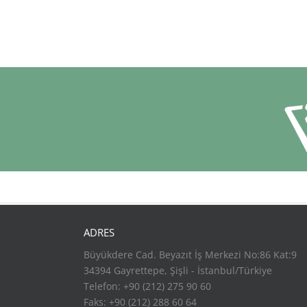
ADRES
Büyükdere Cad. Beyazıt İş Merkezi No:86 Kat:9
34394 Gayrettepe, Şişli - İstanbul/Türkiye
Telefon: +90 (212) 275 90 60
Faks: +90 (212) 288 60 64