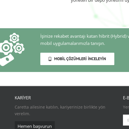
yöneten bir depo yönetimi u
İşinize rekabet avantajı katan hibrit (Hybrid) 
mobil uygulamalarımızla tanışın.
MOBIL ÇÖZÜMLERI İNCELEYIN
KARİYER
E-
Caretta ailesine katılın, kariyerinize birlikte yön
Yen
verelim.
Hemen başvurun