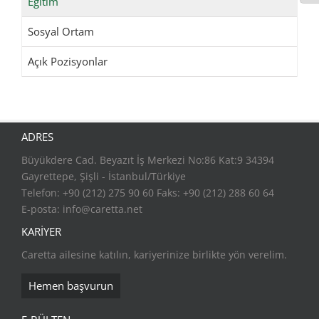
Eğitim
Sosyal Ortam
Açık Pozisyonlar
ADRES
Büyükdere Cad. Beyazıt İş Merkezi No:86 Kat:9 34394
Gayrettepe, Şişli - İstanbul/Türkiye
Telefon: +90 (212) 275 90 60 Faks: +90 (212) 288 60 64
E-posta:
info@caretta.net
KARİYER
Caretta ailesine katılın, kariyerinize birlikte yön verelim.
Hemen başvurun