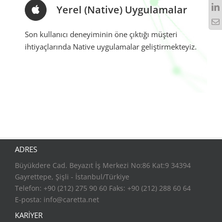
Yerel (Native) Uygulamalar
Son kullanıcı deneyiminin öne çıktığı müşteri
ihtiyaçlarında Native uygulamalar geliştirmekteyiz.
ADRES
Büyükdere Cad. Beyazıt İş Merkezi No:86 Kat:9 34394
Gayrettepe, Şişli - İstanbul/Türkiye
Telefon: +90 (212) 275 90 60 Faks: +90 (212) 288 60 64
E-posta:
info@caretta.net
KARİYER