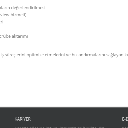
mların değerlendirilmesi
eview hizmeti)
ri
ecrübe aktarımı
, iş süreçlerini optimize etmelerini ve hızlandırmalarını sağlayan 
KARİYER
E-