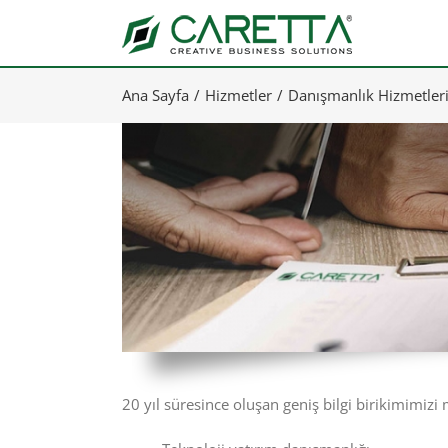
Skip
to
content
Ana Sayfa
Hizmetler
Danışmanlık Hizmetler
20 yıl süresince oluşan geniş bilgi birikimimiz