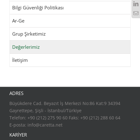
Bilgi Güvenliği Politikası
Ar-Ge
Grup Şirketimiz
Değerlerimiz
İletişim
ADRES
Büyükdere Cad. Beyazıt İş Merkezi No:86 Kat:9 34394
Gayrettepe, Şişli - İstanbul/Türkiye
Telefon: +90 (212) 275 90 60 Faks: +90 (212) 288 60 64
E-posta:
info@caretta.net
KARİYER