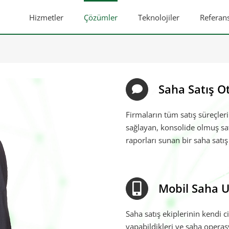
Hizmetler
Çözümler
Teknolojiler
Referans
Saha Satış 
Firmaların tüm satış süreçle
sağlayan, konsolide olmuş satı
raporları sunan bir saha satı
Mobil Saha 
Saha satış ekiplerinin kendi c
yapabildikleri ve saha operasy