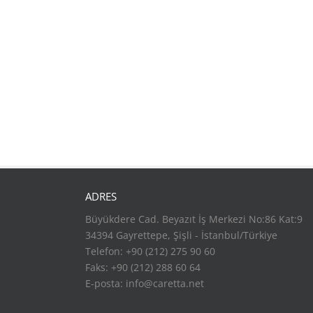
ADRES
Büyükdere Cad. Beyazıt İş Merkezi No:86 Kat:9
34394 Gayrettepe, Şişli - İstanbul/Türkiye
Telefon: +90 (212) 275 90 60
Faks: +90 (212) 288 60 64
E-posta:
info@caretta.net