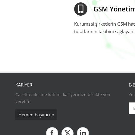
GSM Yönetim
Kurumsal şirketlerin GSM hatl
tutarlarının takibini sağlaya
KARİYER
E-
Caretta ailesine katılın, kariyerinize birlikte yön
Yen
verelim.
Hemen başvurun