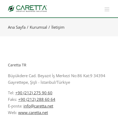
Skip
to
content
Ana Sayfa
Kurumsal
İletişim
​Caretta TR
Büyükdere Cad. Beyazıt İş Merkezi No:86 Kat:9 34394
Gayrettepe, Şişli - İstanbul/Türkiye
Tel:
+90 (212) 275 90 60
Faks:
+90 (212) 288 60 64
E-posta:
info@caretta.net
Web:
www.caretta.net