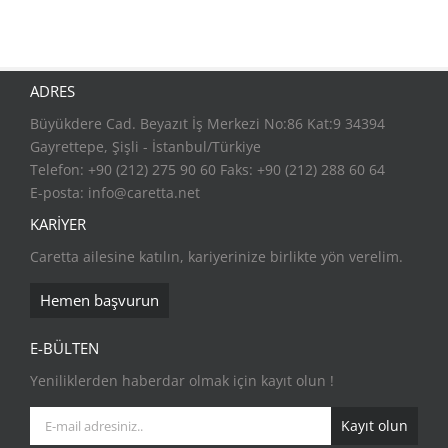
ADRES
Büyükdere Cad. Beyazıt İş Merkezi No:86 Kat:9 34394
Gayrettepe, Şişli - İstanbul/Türkiye
Telefon: +90 (212) 275 90 60 Faks: +90 (212) 288 60 64
E-posta:
info@caretta.net
KARİYER
Caretta ailesine katılın, kariyerinize birlikte yön verelim.
Hemen başvurun
E-BÜLTEN
Yeniliklerden haberdar olmak için kayıt olun !