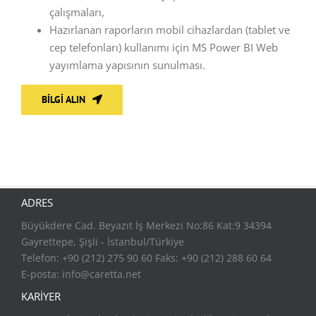
çalışmaları,
Hazırlanan raporların mobil cihazlardan (tablet ve
cep telefonları) kullanımı için MS Power BI Web
yayımlama yapısının sunulması.
BILGI ALIN
ADRES
Büyükdere Cad. Beyazıt İş Merkezi No:86 Kat:9 34394
Gayrettepe, Şişli - İstanbul/Türkiye
Telefon: +90 (212) 275 90 60 Faks: +90 (212) 288 60 64
E-posta:
info@caretta.net
KARİYER