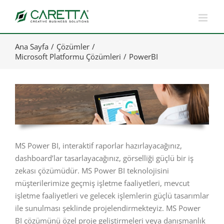
Skip
to
content
Ana Sayfa
Çözümler
Microsoft Platformu Çözümleri
PowerBI
MS Power BI, interaktif raporlar hazırlayacağınız,
dashboard’lar tasarlayacağınız, görselliği güçlü bir iş
zekası çözümüdür. MS Power BI teknolojisini
müşterilerimize geçmiş işletme faaliyetleri, mevcut
işletme faaliyetleri ve gelecek işlemlerin güçlü tasarımlar
ile sunulması şeklinde projelendirmekteyiz. MS Power
BI çözümünü özel proje geliştirmeleri veya danışmanlık