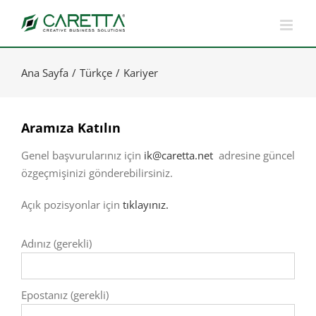
Skip
to
content
Ana Sayfa
Türkçe
Kariyer
Aramıza Katılın
Genel başvurularınız için
ik@caretta.net
adresine güncel
özgeçmişinizi gönderebilirsiniz.
Açık pozisyonlar için
tıklayınız.
Adınız (gerekli)
Epostanız (gerekli)