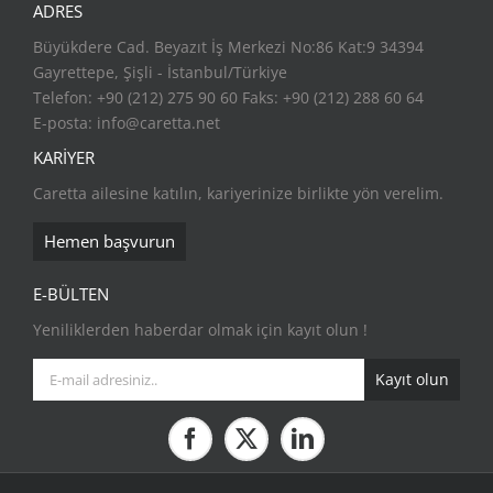
ADRES
Büyükdere Cad. Beyazıt İş Merkezi No:86 Kat:9 34394
Gayrettepe, Şişli - İstanbul/Türkiye
Telefon: +90 (212) 275 90 60 Faks: +90 (212) 288 60 64
E-posta:
info@caretta.net
KARİYER
Caretta ailesine katılın, kariyerinize birlikte yön verelim.
Hemen başvurun
E-BÜLTEN
Yeniliklerden haberdar olmak için kayıt olun !